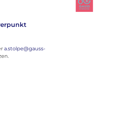
hwerpunkt
er
a.stolpe@gauss-
zen.