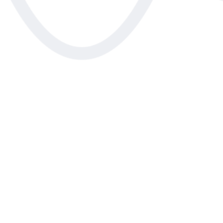
Friedrich-Ebert-Straße 52
15234 Frankfurt (Oder)
Tel.: 0335 401680
sekretariat@gauss-