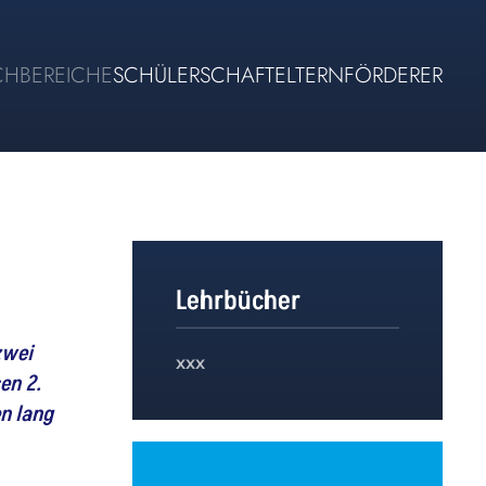
CHBEREICHE
SCHÜLERSCHAFT
ELTERN
FÖRDERER
Lehrbücher
zwei
xxx
en 2.
n lang