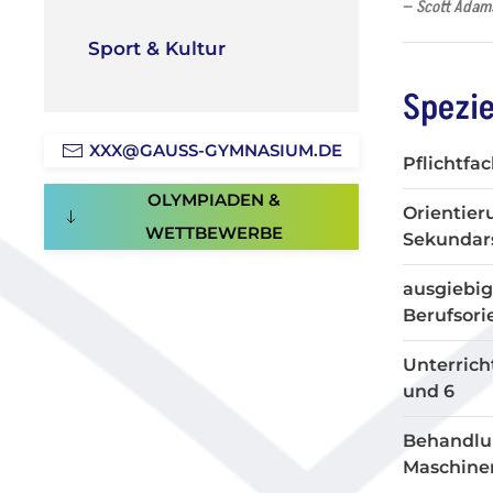
Scott Adams
Sport & Kultur
Spezie
XXX@GAUSS-GYMNASIUM.DE
Pflichtfac
OLYMPIADEN &
Orientier
WETTBEWERBE
Sekundars
ausgiebig
Berufsori
Unterrich
und 6
Behandlu
Maschine