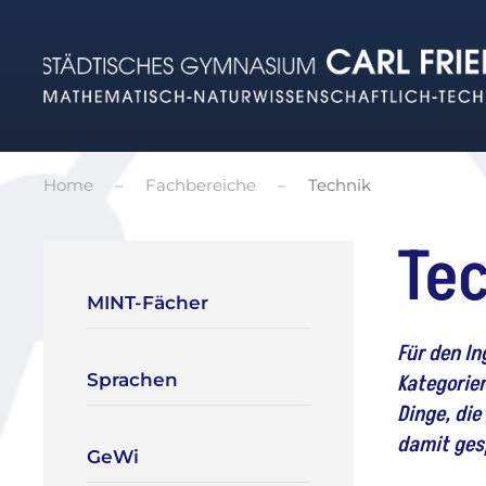
Zum Hauptinhalt springen
Home
Fachbereiche
Technik
Te
MINT-Fächer
Für den In
Sprachen
Kategorien
Dinge, di
damit gesp
GeWi