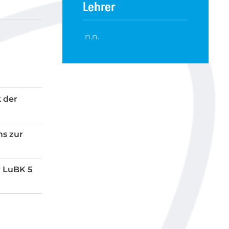
Lehrer
n.n.
 der
ms zur
r LuBK 5